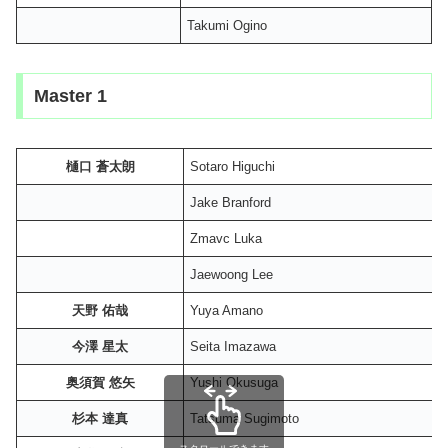
Takumi Ogino
Master 1
樋口 蒼太朗
Sotaro Higuchi
Jake Branford
Zmavc Luka
Jaewoong Lee
天野 佑哉
Yuya Amano
今澤 星太
Seita Imazawa
奥須賀 悠矢
Yushi Okusuga
杉本 達真
Tatsuma Sugimoto