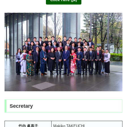
Secretary
竹内 眞喜子
Makiko TAKEUCHI