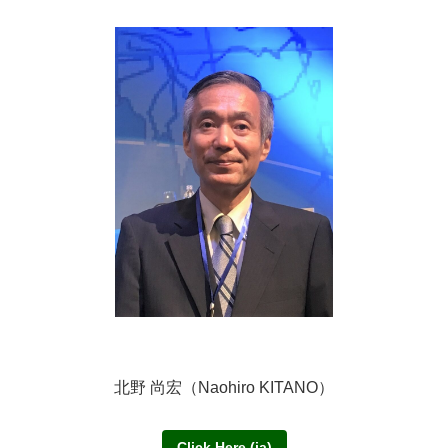
北野 尚宏（Naohiro KITANO）
Click Here (ja)