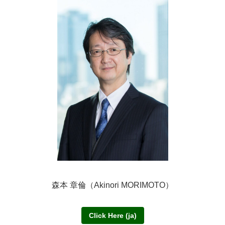
森本 章倫（Akinori MORIMOTO）
Click Here (ja)