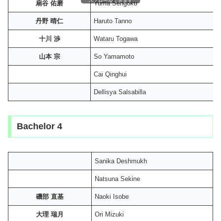
スクロールできます
扇谷 佑磨
Yuma Sengoku
丹野 晴仁
Haruto Tanno
十川 渉
Wataru Togawa
山本 宗
So Yamamoto
Cai Qinghui
Dellisya Salsabilla
Bachelor 4
Sanika Deshmukh
Natsuna Sekine
磯部 直基
Naoki Isobe
大理 瑞月
Ori Mizuki