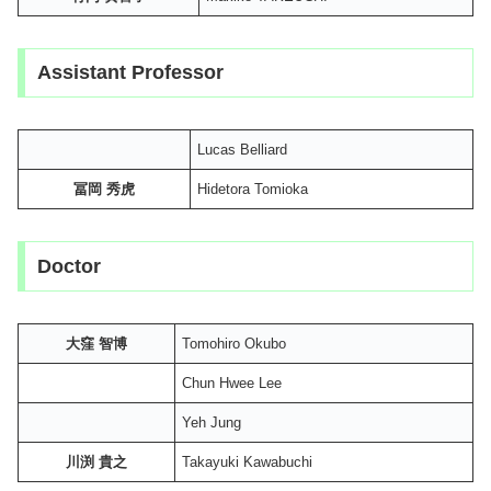
Assistant Professor
Lucas Belliard
冨岡 秀虎
Hidetora Tomioka
Doctor
大窪 智博
Tomohiro Okubo
Chun Hwee Lee
Yeh Jung
川渕 貴之
Takayuki Kawabuchi