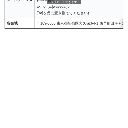
スクロールできます
akinori[at]waseda.jp
([at]を@に置き換えてください)
所在地
〒169-8555 東京都新宿区大久保3-4-1 西早稲田キャンパ